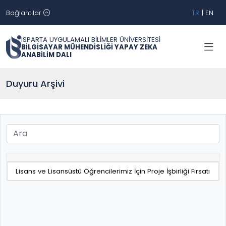
Bağlantılar
TR
|
EN
ISPARTA UYGULAMALI BİLİMLER ÜNİVERSİTESİ
BİLGİSAYAR MÜHENDİSLİĞİ YAPAY ZEKA
ANABİLİM DALI
Duyuru Arşivi
Lisans ve Lisansüstü Öğrencilerimiz İçin Proje İşbirliği Fırsatı